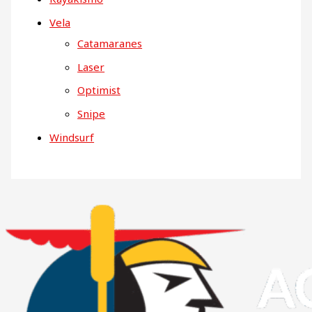
Vela
Catamaranes
Laser
Optimist
Snipe
Windsurf