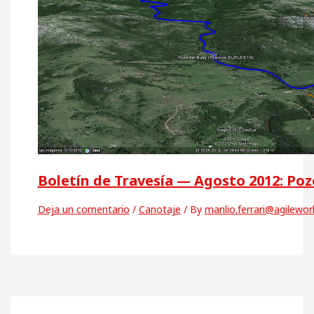
Boletín de Travesía — Agosto 2012: Poz
Deja un comentario
/
Canotaje
/ By
manlio.ferrari@agilewo