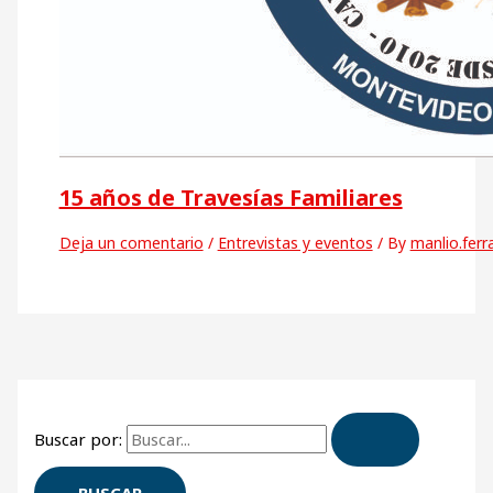
15 años de Travesías Familiares
Deja un comentario
/
Entrevistas y eventos
/ By
manlio.ferr
Buscar por: