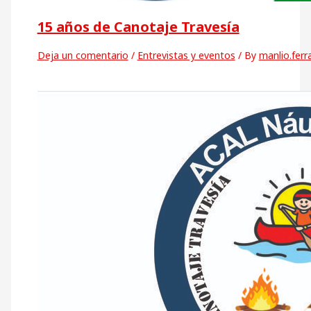
15 años de Canotaje Travesía
Deja un comentario
/
Entrevistas y eventos
/ By
manlio.ferr